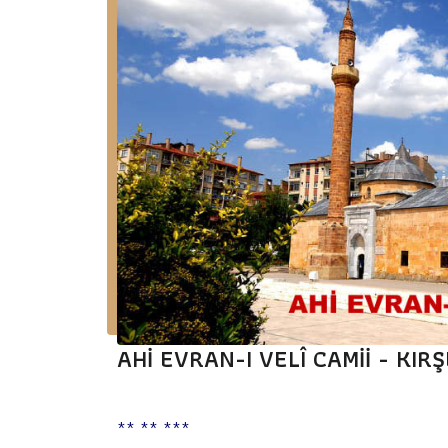
AHİ EVRAN-I VELÎ CAMİİ - KIR
** ** ***