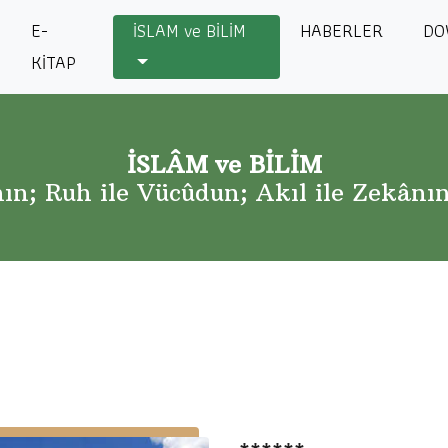
E-
İSLAM ve BİLİM
HABERLER
DO
KİTAP
İSLÂM ve BİLİM
n; Ruh ile Vücûdun; Akıl ile Zekânı