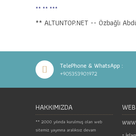
** ** ***
**
ALTUNTOP.NET -- Özbağlı Ab
TelePhone & WhatsApp :
+905353901972
HAKKIMIZDA
WEB
** 2000 yılında kurulmuş olan web
WWW.
sitemiz yayınına aralıksız devam
İsla
*