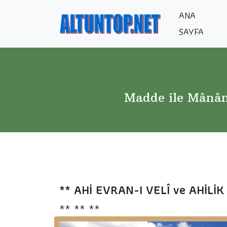
ANA
SAYFA
Madde ile Mânânı
** AHİ EVRAN-I VELÎ ve AHİLİK
** ** **