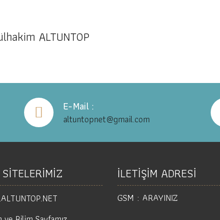
dülhakim ALTUNTOP
E-Mail :
altuntopnet@gmail.com
 SİTELERİMİZ
İLETİŞİM ADRESİ
GSM :
ARAYINIZ
ALTUNTOP.NET
m ve Bilim Sayfamız