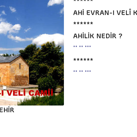
******
AHİ EVRAN-I VELÎ 
******
AHİLİK NEDİR ?
** ** ***
******
** ** ***
ŞEHİR